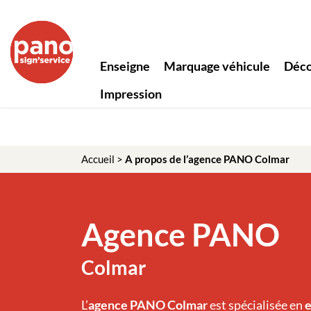
Panneau de gestion des cookies
Enseigne
Marquage véhicule
Déco
Impression
Accueil
>
A propos de l’agence PANO Colmar
Agence PANO
Colmar
L’
agence PANO Colmar
est spécialisée en
e