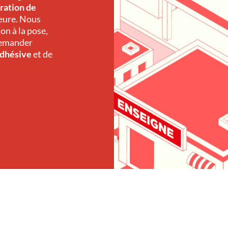
ration de
ieure. Nous
on à la pose,
 demander
adhésive
et de