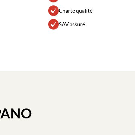
Charte qualité
SAV assuré
PAN
O