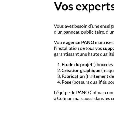
Vos experts
Vous avez besoin d’une
enseig
d’un
panneau publicitaire
, d’u
Votre
agence PANO
maîtrise t
l’installation de tous vos
suppo
garantissant une haute qualité
Etude du projet
(choix des 
Création graphique
(maque
Fabrication
(traitement de
Pose
(poseurs qualifiés pou
L’équipe de PANO
Colmar conna
à Colmar, mais aussi dans les