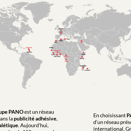
upe PANO
est un réseau
En choisissant
P
dans la
publicité adhésive
,
d’un réseau prés
alétique
. Aujourd’hui,
international. Gr