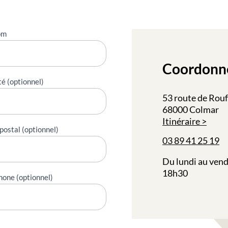
om
Coordonn
té (optionnel)
53 route de Rou
68000 Colmar
Itinéraire
postal (optionnel)
03 89 41 25 19
Du lundi au vend
18h30
hone (optionnel)