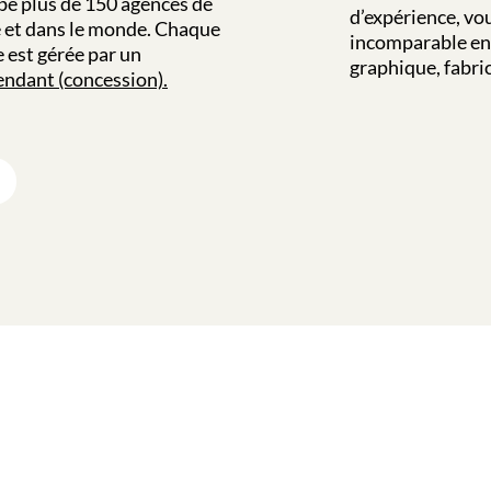
pe plus de 150 agences de
d’expérience, vou
e et dans le monde. Chaque
incomparable en 
e est gérée par un
graphique, fabric
ndant (concession).