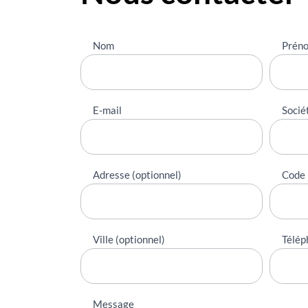
Nous
Nom
Prén
contacter
E-mail
Socié
Adresse (optionnel)
Code 
Ville (optionnel)
Télép
Message