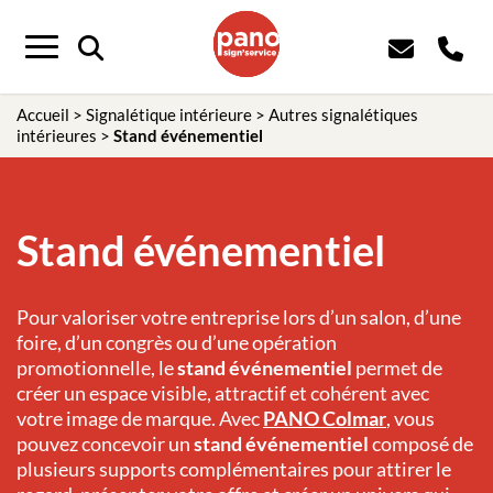
Panneau de gestion des cookies
Menu
Accueil
>
Signalétique intérieure
>
Autres signalétiques
intérieures
>
Stand événementiel
Stand événementiel
Pour valoriser votre entreprise lors d’un salon, d’une
foire, d’un congrès ou d’une opération
promotionnelle, le
stand événementiel
permet de
créer un espace visible, attractif et cohérent avec
votre image de marque. Avec
PANO Colmar
, vous
pouvez concevoir un
stand événementiel
composé de
plusieurs supports complémentaires pour attirer le