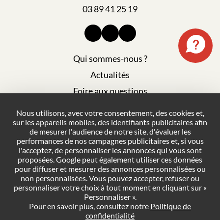
03 89 41 25 19
Qui sommes-nous ?
Actualités
Foire aux questions
Mentions légales
Nous utilisons, avec votre consentement, des cookies et,
sur les appareils mobiles, des identifiants publicitaires afin
Plan du site
de mesurer l'audience de notre site, d'évaluer les
Politique de confidentialité
performances de nos campagnes publicitaires et, si vous
l'acceptez, de personnaliser les annonces qui vous sont
Conditions générales de vente
proposées. Google peut également utiliser ces données
pour diffuser et mesurer des annonces personnalisées ou
Gestion des cookies
non personnalisées. Vous pouvez accepter, refuser ou
personnaliser votre choix à tout moment en cliquant sur «
Personnaliser ».
NOUS CONTACTER
Pour en savoir plus, consultez notre
Politique de
confidentialité