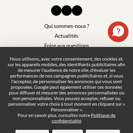
Qui sommes-nous ?
Actualités
Foire aux questions
Mentions légales
Nous utilisons, avec votre consentement, des cookies et,
sur les appareils mobiles, des identifiants publicitaires afin
Plan du site
de mesurer l'audience de notre site, d'évaluer les
Politique de confidentialité
performances de nos campagnes publicitaires et, si vous
l'acceptez, de personnaliser les annonces qui vous sont
Conditions générales de vente
proposées. Google peut également utiliser ces données
pour diffuser et mesurer des annonces personnalisées ou
Gestion des cookies
non personnalisées. Vous pouvez accepter, refuser ou
personnaliser votre choix à tout moment en cliquant sur «
Personnaliser ».
NOUS CONTACTER
Pour en savoir plus, consultez notre
Politique de
confidentialité
DEMANDER UN DEVIS