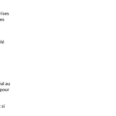
rises
les
lé
éal au
 pour
 si