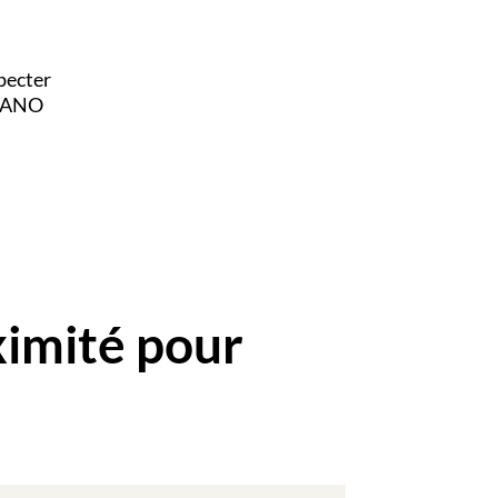
pecter
e PANO
ximité pour