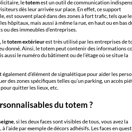
icitaire, le
totem
est un outil de communication indispen
visiteurs dès leur arrivée sur place. En effet, ce support
, est souvent placé dans des zones à fort trafic, tels que le
 les hôpitaux, mais aussi à même la rue, en haut ou en bas d
ts ou des immeubles d’entreprises.
, le
totem extérieur
est très utilisé par les entreprises de 
 lieu donné. Ainsi, le totem peut contenir des informations
is aussi le numéro du bâtiment ou de l’étage où se situe la
t également d’élément de signalétique pour aider les pers
diquer des zones spécifiques telles qu’un parking, un accès pié
pour quitter les lieux, etc.
rsonnalisables du totem ?
seigne
, si les deux faces sont visibles de tous, vous avez la
à l’aide par exemple de décors adhésifs. Les faces en ques