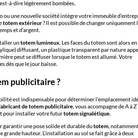
c’est-à-dire légèrement bombées.
go ou une nouvelle société intègre votre immeuble d’entrep
le
totem
extérieur
? Il est possible de changer uniquement 
emps et d’argent.
taller un
totem lumineux
. Les faces du totem sont alors en
que) diffusant, un plastique transparent par nature appe
umière peut se diffuser lorsque le totem est allumé. Votre
s dès que le jour baisse.
m publicitaire ?
bilité est indispensable pour déterminer l’emplacement id
fabricant de totem publicitaire
, vous accompagne de A à Z
 pour installer votre futur
totem signalétique
.
 garantir une pose solide et durable du
totem
, notamment
grande hauteur. L’installation au sol se fait grâce à deux