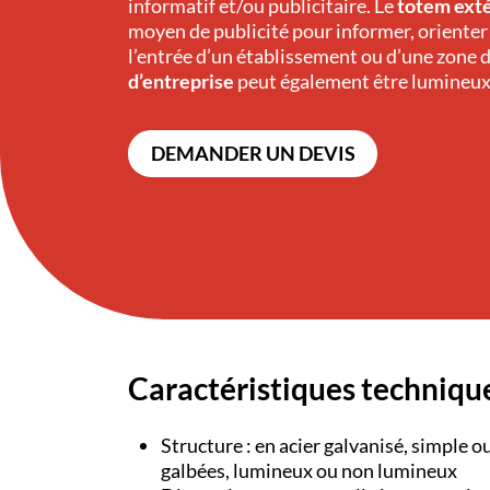
informatif et/ou publicitaire. Le
totem exté
moyen de publicité pour informer, orienter 
l’entrée d’un établissement ou d’une zone d
d’entreprise
peut également être lumineux
DEMANDER UN DEVIS
Caractéristiques techniqu
Structure : en acier galvanisé, simple o
galbées, lumineux ou non lumineux