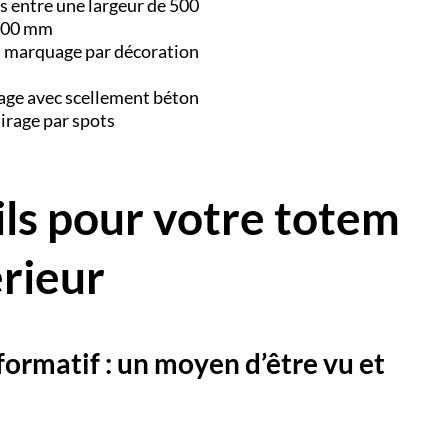
s entre une largeur de 500
6000 mm
L, marquage par décoration
crage avec scellement béton
airage par spots
ls pour votre totem
érieur
formatif : un moyen d’être vu et