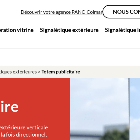
NOUS CO
Découvrir votre agence PANO Colmar
ration vitrine
Signalétique extérieure
Signalétique 
tiques extérieures
>
Totem publicitaire
ire
 extérieure
verticale
la fois directionnel,