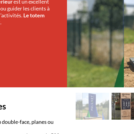
rieur
est un excellent
ou guider les clients à
’activités.
Le totem
.
es
u double-face, planes ou