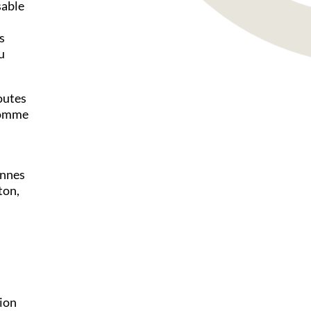
sable
s
u
toutes
 comme
onnes
ton,
tion