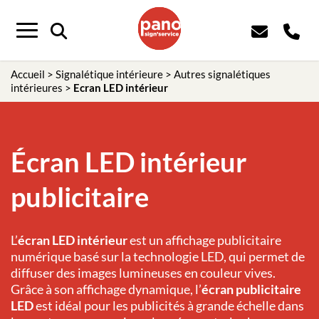
Panneau de gestion des cookies
Menu
Accueil
>
Signalétique intérieure
>
Autres signalétiques
intérieures
>
Ecran LED intérieur
Écran LED intérieur
publicitaire
L’
écran LED intérieur
est un affichage publicitaire
numérique basé sur la technologie LED, qui permet de
diffuser des images lumineuses en couleur vives.
Grâce à son affichage dynamique, l’
écran publicitaire
LED
est idéal pour les publicités à grande échelle dans