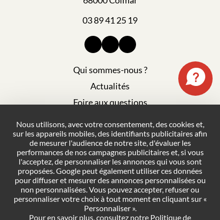
03 89 41 25 19
Qui sommes-nous ?
Actualités
Foire aux questions
Mentions légales
Nous utilisons, avec votre consentement, des cookies et,
sur les appareils mobiles, des identifiants publicitaires afin
Plan du site
de mesurer l'audience de notre site, d'évaluer les
Politique de confidentialité
performances de nos campagnes publicitaires et, si vous
l'acceptez, de personnaliser les annonces qui vous sont
Conditions générales de vente
proposées. Google peut également utiliser ces données
pour diffuser et mesurer des annonces personnalisées ou
Gestion des cookies
non personnalisées. Vous pouvez accepter, refuser ou
personnaliser votre choix à tout moment en cliquant sur «
Personnaliser ».
NOUS CONTACTER
Pour en savoir plus, consultez notre
Politique de