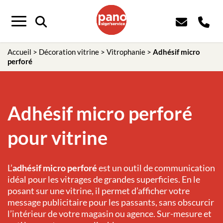
Panneau de gestion des cookies
Menu
Accueil
>
Décoration vitrine
>
Vitrophanie
>
Adhésif micro
perforé
Adhésif micro perforé
pour vitrine
L’
adhésif micro perforé
est un outil de communication
idéal pour les vitrages de grandes superficies. En le
posant sur une vitrine, il permet d’afficher votre
message publicitaire pour les passants, sans obscurcir
l’intérieur de votre magasin ou agence. Sur-mesure et