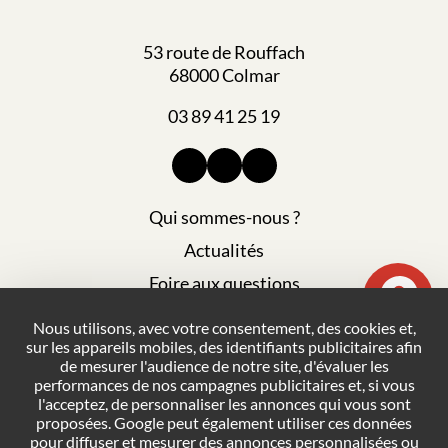
53 route de Rouffach
68000 Colmar
03 89 41 25 19
Qui sommes-nous ?
Actualités
Foire aux questions
Mentions légales
Nous utilisons, avec votre consentement, des cookies et,
sur les appareils mobiles, des identifiants publicitaires afin
Plan du site
de mesurer l'audience de notre site, d'évaluer les
Politique de confidentialité
performances de nos campagnes publicitaires et, si vous
l'acceptez, de personnaliser les annonces qui vous sont
Conditions générales de vente
proposées. Google peut également utiliser ces données
pour diffuser et mesurer des annonces personnalisées ou
Gestion des cookies