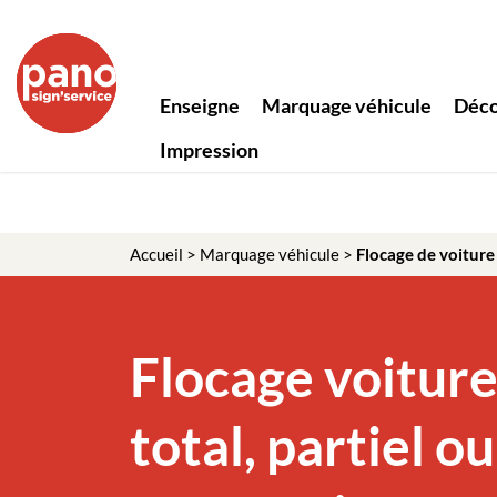
Panneau de gestion des cookies
Enseigne
Marquage véhicule
Déco
Impression
Accueil
>
Marquage véhicule
>
Flocage de voiture
Flocage voitur
total, partiel ou