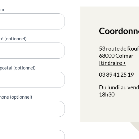
om
Coordonn
té (optionnel)
53 route de Rou
68000 Colmar
Itinéraire
postal (optionnel)
03 89 41 25 19
Du lundi au vend
18h30
hone (optionnel)