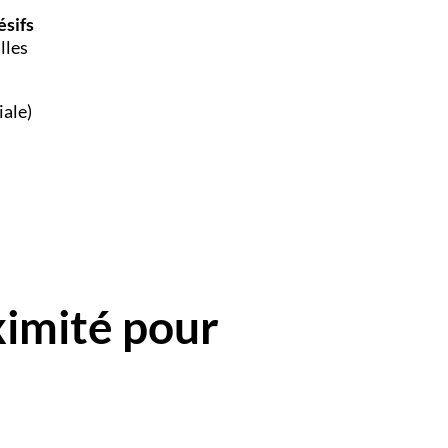
ésifs
lles
iale)
ximité pour