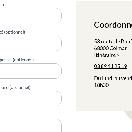
om
Coordonn
té (optionnel)
53 route de Rou
68000 Colmar
Itinéraire
postal (optionnel)
03 89 41 25 19
Du lundi au vend
18h30
hone (optionnel)