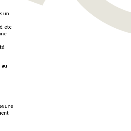
ns un
, etc.
une
ité
 au
se une
ement