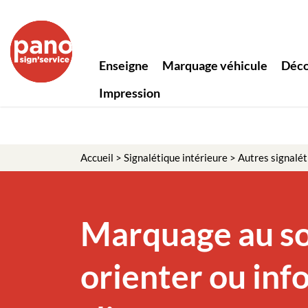
Panneau de gestion des cookies
Enseigne
Marquage véhicule
Déco
Impression
Accueil
>
Signalétique intérieure
>
Autres signalét
Marquage au so
orienter ou inf