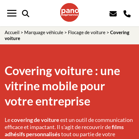
Panneau de gestion des cookies
Menu
Accueil
>
Marquage véhicule
>
Flocage de voiture
>
Covering
voiture
Covering voiture : une
vitrine mobile pour
votre entreprise
Le
covering de voiture
est un outil de communication
efficace et impactant. Il s’agit de recouvrir de
films
adhésifs personnalisés
tout ou partie de votre