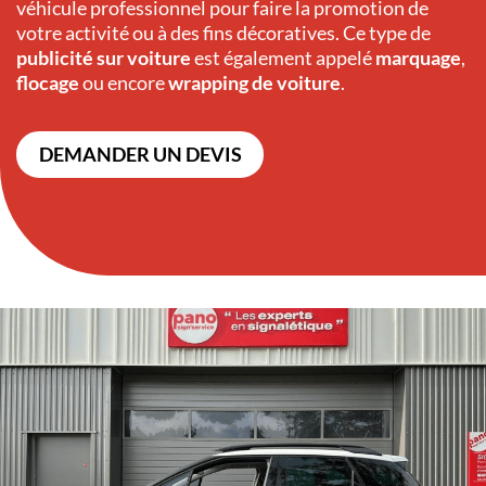
véhicule professionnel pour faire la promotion de
votre activité ou à des fins décoratives. Ce type de
publicité sur voiture
est également appelé
marquage
,
flocage
ou encore
wrapping de voiture
.
DEMANDER UN DEVIS