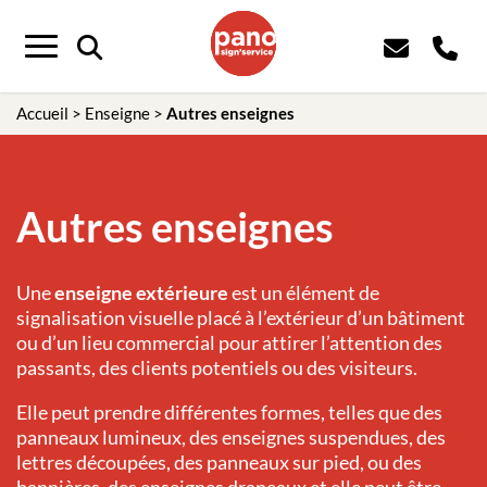
Panneau de gestion des cookies
Menu
Accueil
>
Enseigne
>
Autres enseignes
Autres enseignes
Une
enseigne extérieure
est un élément de
signalisation visuelle placé à l’extérieur d’un bâtiment
ou d’un lieu commercial pour attirer l’attention des
passants, des clients potentiels ou des visiteurs.
Elle peut prendre différentes formes, telles que des
panneaux lumineux, des enseignes suspendues, des
lettres découpées, des panneaux sur pied, ou des