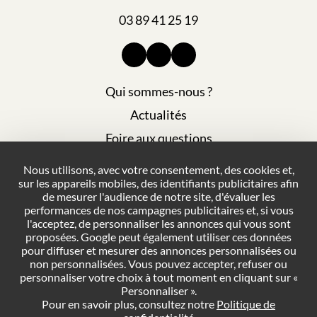
03 89 41 25 19
Qui sommes-nous ?
Actualités
Foire aux questions
Mentions légales
Nous utilisons, avec votre consentement, des cookies et,
sur les appareils mobiles, des identifiants publicitaires afin
Plan du site
de mesurer l'audience de notre site, d'évaluer les
Politique de confidentialité
performances de nos campagnes publicitaires et, si vous
l'acceptez, de personnaliser les annonces qui vous sont
Conditions générales de vente
proposées. Google peut également utiliser ces données
pour diffuser et mesurer des annonces personnalisées ou
Gestion des cookies
non personnalisées. Vous pouvez accepter, refuser ou
personnaliser votre choix à tout moment en cliquant sur «
Personnaliser ».
NOUS CONTACTER
Pour en savoir plus, consultez notre
Politique de